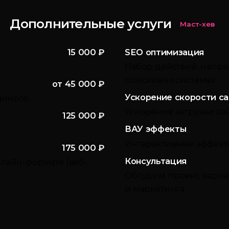
Дополнительные услуги
Маст-хев
15 000 ₽
SEO оптимизация
Набор действий, напра
поисковых системах
от 45 000 ₽
Ускорение скорости са
анного
Ускорение загрузки са
125 000 ₽
ВАУ эффекты
Интерактивные эффекты
175 000 ₽
Консультация
лайн-формате (веб-
Обсудим проект, вариа
и маркетинга