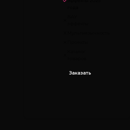
эффекты 2025
года
ВАУ
эффекты
Мультиязычность
Проекты
Каталог
товаров
Заказать