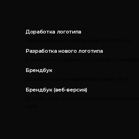
Доработка логотипа
Перерисовка существующего логотипа
Разработка нового логотипа
3 уникальных варианта и доработка выбр
Брендбук
Дизайн-код компаний в формате .PDF
Брендбук (веб-версия)
Дизайн-код компаний в итерактивном он
сайт)