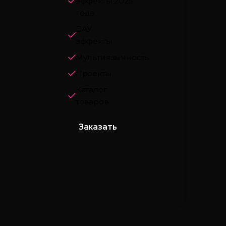
эффекты 2025
года
ВАУ
эффекты
Мультиязычность
Проекты
Каталог
товаров
Заказать