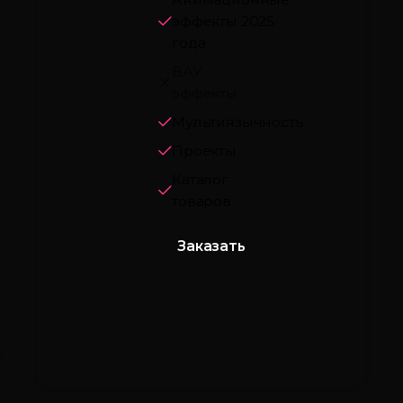
эффекты 2025
года
ВАУ
эффекты
Мультиязычность
Проекты
Каталог
товаров
Заказать